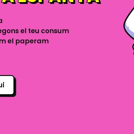
a
segons el teu consum
nem el paperam
ui