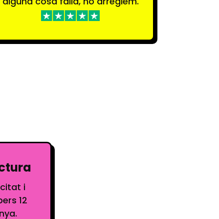
alguna cosa falla, ho arreglem.
actura
itat i
pers 12
nya.