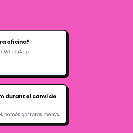
ra oficina?
per WhatsApp.
m durant el canvi de
vi, només gastaràs menys.