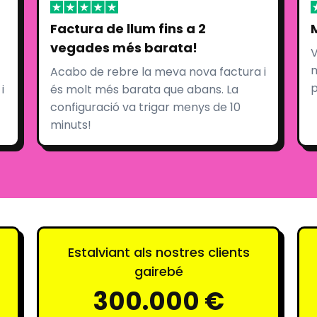
Factura de llum fins a 2
vegades més barata!
V
m
Acabo de rebre la meva nova factura i
p
i
és molt més barata que abans. La
configuració va trigar menys de 10
minuts!
Estalviant als nostres clients
gairebé
300.000 €