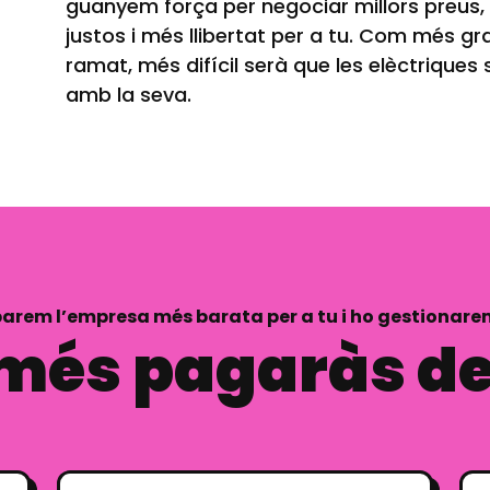
guanyem força per negociar millors preus,
justos i més llibertat per a tu. Com més gra
ramat, més difícil serà que les elèctriques s
amb la seva.
arem l’empresa més barata per a tu i ho gestionare
més pagaràs d