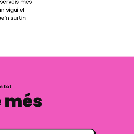
 serveis més
n sigui el
e’n surtin
m tot
e més