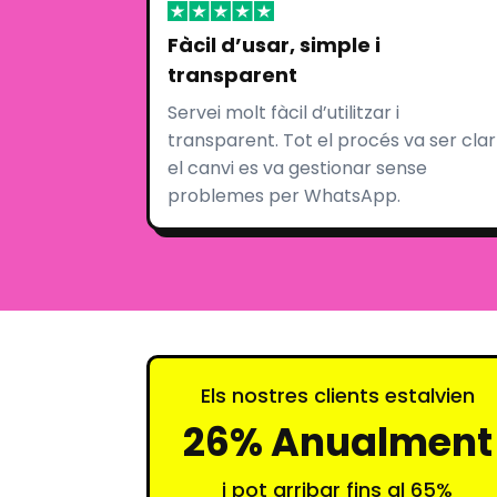
Fàcil d’usar, simple i
transparent
Servei molt fàcil d’utilitzar i
transparent. Tot el procés va ser clar 
el canvi es va gestionar sense
problemes per WhatsApp.
Els nostres clients estalvien
26% Anualment
i pot arribar fins al 65%