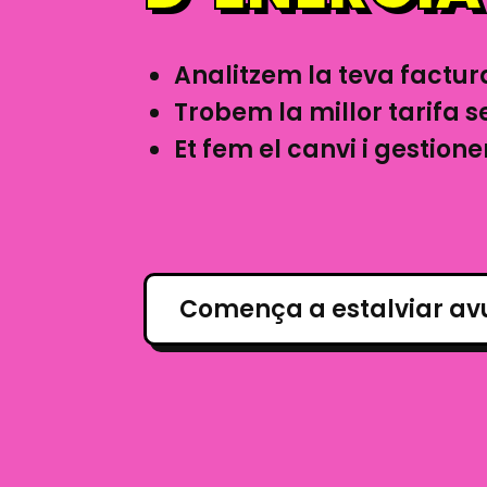
Analitzem la teva factur
Trobem la millor tarifa 
Et fem el canvi i gestio
Comença a estalviar av