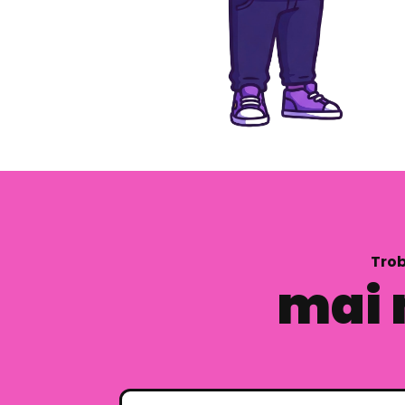
Trob
mai 