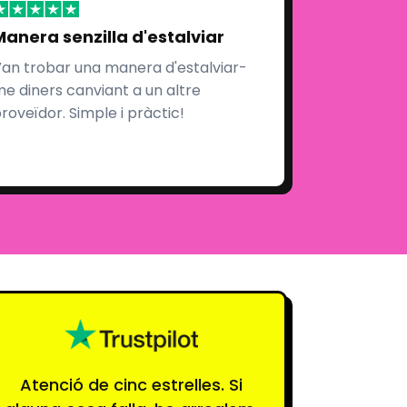
Manera senzilla d'estalviar
an trobar una manera d'estalviar-
e diners canviant a un altre
roveïdor. Simple i pràctic!
Atenció de cinc estrelles. Si