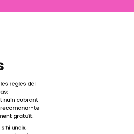
s
es regles del
pas:
tinuïn cobrant
 i recomanar-te
ment gratuït.
’hi uneix,